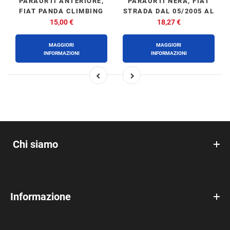
PARAURTI ANTERIORE,
PARAURTI NERA, FIAT
FIAT PANDA CLIMBING
STRADA DAL 05/2005 AL
4X4 - NATURAL POWER
11/2011
15,00 €
18,27 €
DAL 01/2003 AL 11/2011
MAGGIORI
MAGGIORI
INFORMAZIONI
INFORMAZIONI
Chi siamo
Informazione