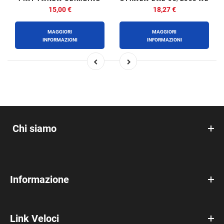
4X4 - NATURAL POWER
11/2011
15,00 €
18,27 €
DAL 01/2003 AL 11/2011
MAGGIORI
MAGGIORI
INFORMAZIONI
INFORMAZIONI
Chi siamo
Informazione
Link Veloci